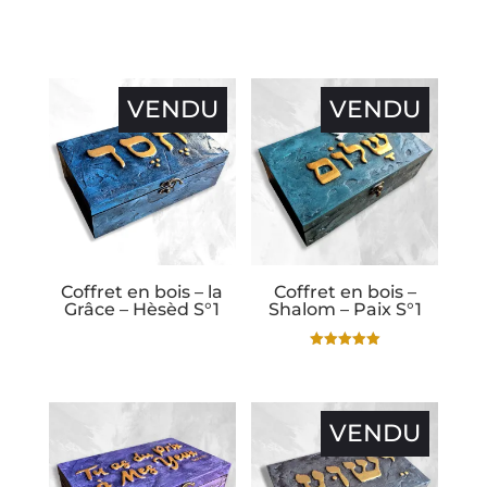
VENDU
VENDU
Coffret en bois – la
Coffret en bois –
Grâce – Hèsèd S°1
Shalom – Paix S°1
Note
5.00
sur 5
VENDU