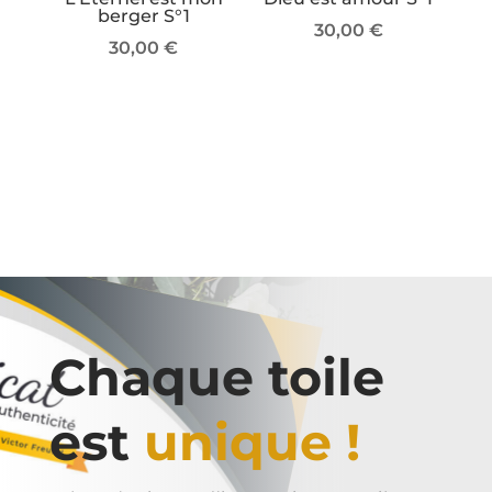
berger S°1
30,00
€
30,00
€
Chaque toile
est
unique !